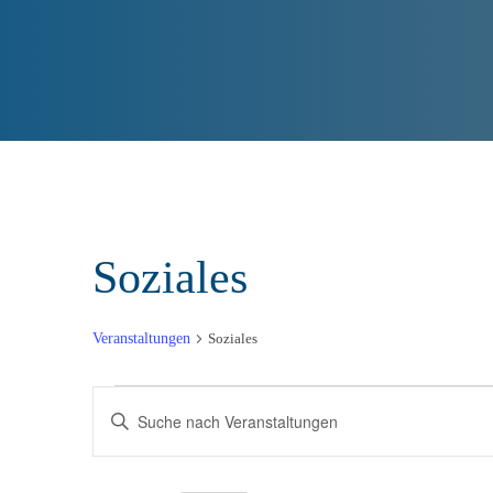
Soziales
Veranstaltungen
Soziales
Veranstaltungen
V
B
für
e
i
t