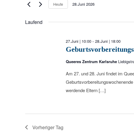
28.Juni
r
28.Juni 2026
t
Heute
D
2026
a
e
a
S
Laufend
n
t
c
u
s
h
-
27.Juni | 10:00
28.Juni | 18:00
m
l
Geburtsvorbereitungs
t
w
ü
Queeres Zentrum Karlsruhe
ä
Liebigstr
a
s
h
s
Am 27. und 28. Juni findet im Que
l
l
e
Geburtsvorbereitungswochenende für
e
t
l
werdende Eltern […]
n
w
u
.
o
n
r
t
g
Vorheriger Tag
e