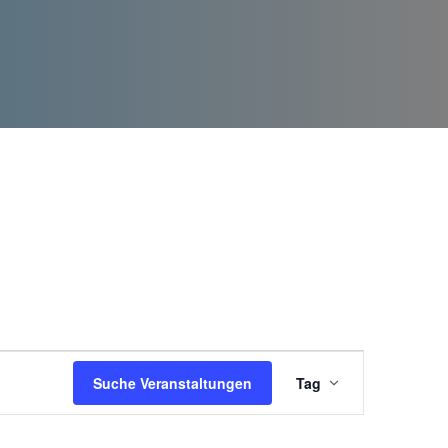
V
Suche Veranstaltungen
Tag
e
r