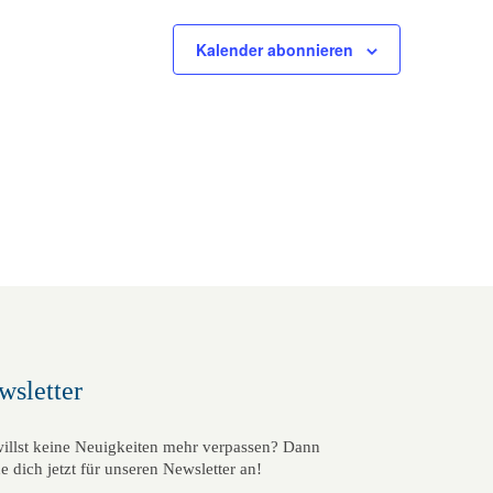
c
Kalender abonnieren
h
t
e
n
-
N
a
v
i
wsletter
g
a
illst keine Neuigkeiten mehr verpassen? Dann
t
e dich jetzt für unseren Newsletter an!