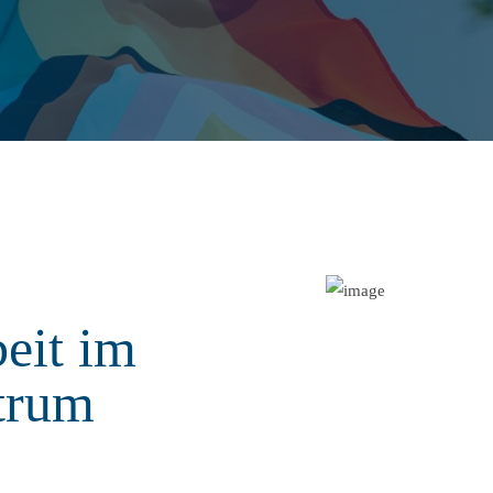
eit im
trum