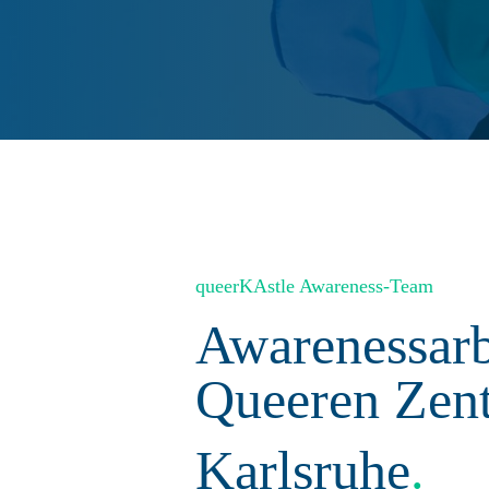
queerKAstle Awareness-Team
Awarenessarb
Queeren Zen
Karlsruhe
.