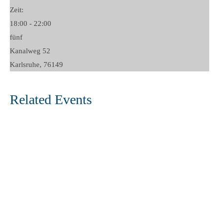
Zeit:
18:00 - 22:00
fünf
Kanalweg 52
Karlsruhe
,
76149
Related Events