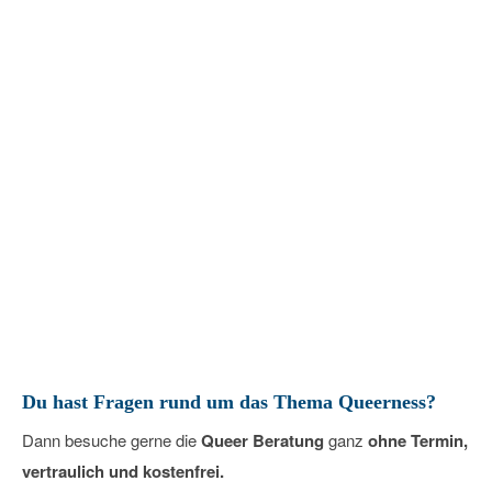
Queer Beratung – Offene
Sprechstunde
24
April
2026
Du hast Fragen rund um das Thema Queerness?
Dann besuche gerne die
Queer Beratung
ganz
ohne Termin,
vertraulich und kostenfrei.