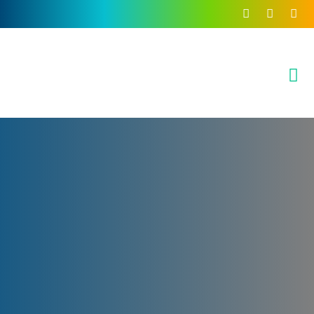
Inhalt
springen
Queer
Beratung –