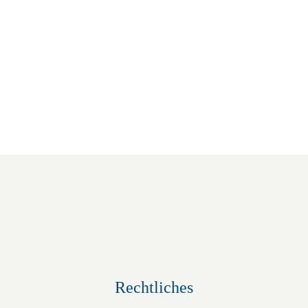
Queere Open Mic Night
29.August | 19:00
-
21:00
Rechtliches