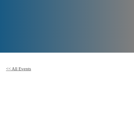
Offene
Sprechstunde
<< All Events