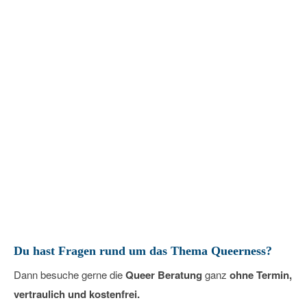
Queer Beratung – Offene
Sprechstunde
26
Juni
2026
Du hast Fragen rund um das Thema Queerness?
Dann besuche gerne die
Queer Beratung
ganz
ohne Termin,
vertraulich und kostenfrei.