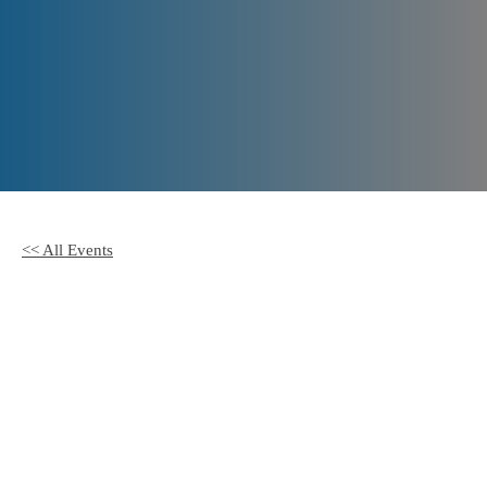
Offene
Sprechstunde
<< All Events