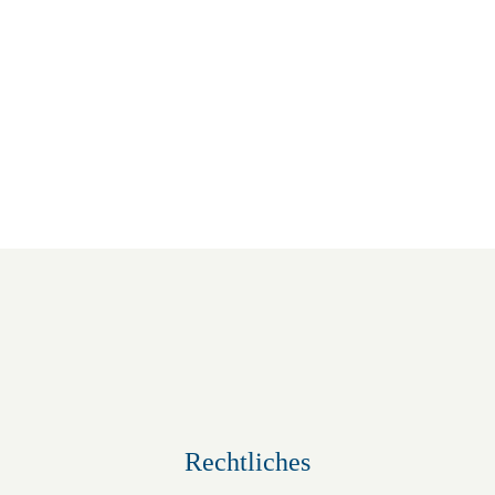
Queere Open Mic Night
29.August | 19:00
-
21:00
Rechtliches