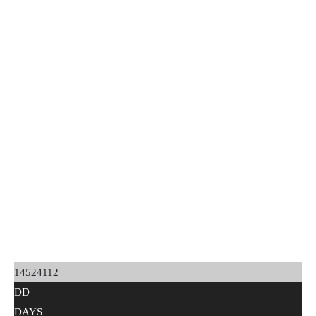
14524112
DD
DAYS