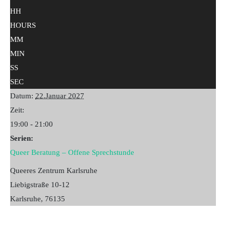
HH
HOURS
MM
MIN
SS
SEC
Datum:
22.Januar 2027
Zeit:
19:00 - 21:00
Serien:
Queer Beratung – Offene Sprechstunde
Queeres Zentrum Karlsruhe
Liebigstraße 10-12
Karlsruhe
,
76135