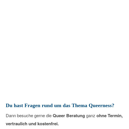
Queer Beratung – Offene
Sprechstunde
26
März
2027
Du hast Fragen rund um das Thema Queerness?
Dann besuche gerne die
Queer Beratung
ganz
ohne Termin,
vertraulich und kostenfrei.