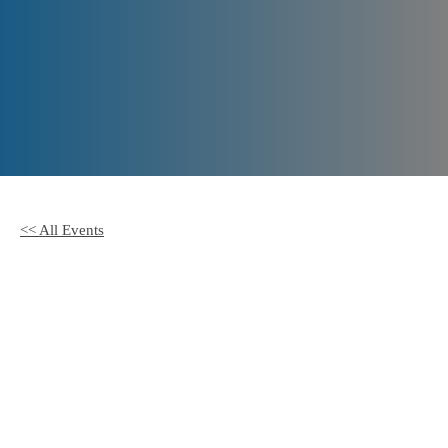
Offene
Sprechstunde
<< All Events