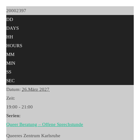
20002397
DD
DAYS
HH
HOURS
MM
MIN
SS
SEC
Datum:
26.März 2027
Zeit:
19:00 - 21:00
Serien:
Queer Beratung – Offene Sprechstunde
Queeres Zentrum Karlsruhe