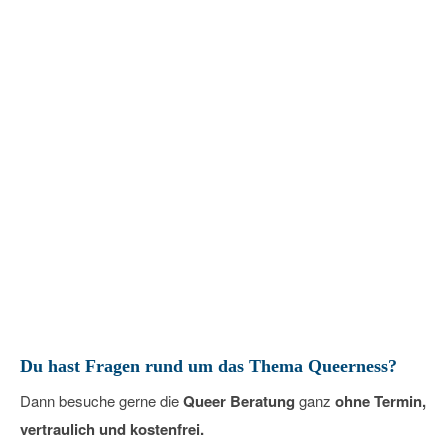
Queer Beratung – Offene
Sprechstunde
22
September
2028
Du hast Fragen rund um das Thema Queerness?
Dann besuche gerne die
Queer Beratung
ganz
ohne Termin,
vertraulich und kostenfrei.