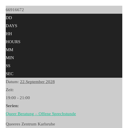
66916672
DD
DAYS
HH
HOURS
MM
MIN
SS
SEC
Datum:
22.September 2028
Zeit:
19:00 - 21:00
Serien:
Queer Beratung – Offene Sprechstunde
Queeres Zentrum Karlsruhe