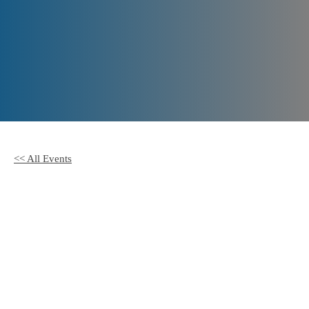
Offene
Sprechstunde
<< All Events