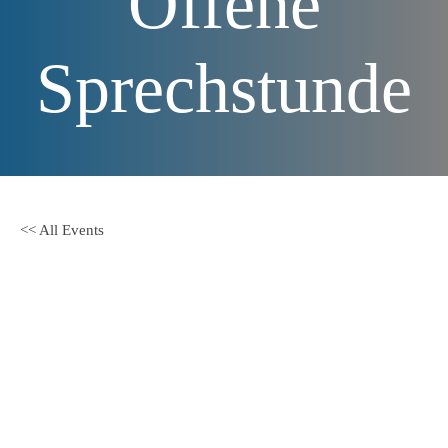
Offene
Sprechstunde
<< All Events