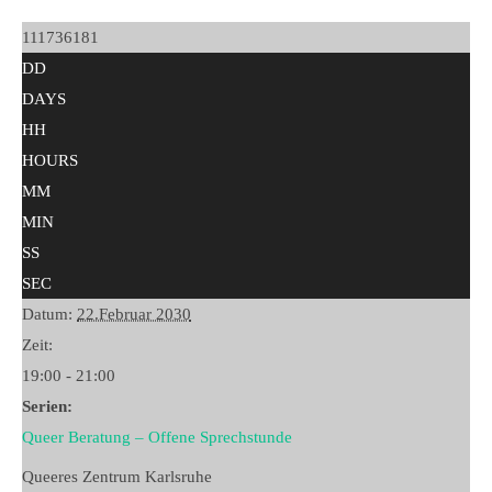
111736181
DD
DAYS
HH
HOURS
MM
MIN
SS
SEC
Datum:
22.Februar 2030
Zeit:
19:00 - 21:00
Serien:
Queer Beratung – Offene Sprechstunde
Queeres Zentrum Karlsruhe