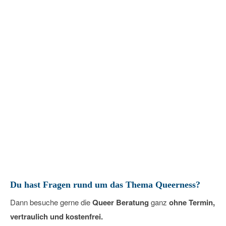
Queer Beratung – Offene
Sprechstunde
22
Februar
2030
Du hast Fragen rund um das Thema Queerness?
Dann besuche gerne die
Queer Beratung
ganz
ohne Termin,
vertraulich und kostenfrei.