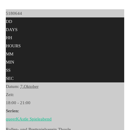
5180644
DD
DAYS
HH
HOURS
MM
MIN
SS
SEC
Datum:
7.Oktober
Zeit:
18:00 - 21:00
Serien:
queerKAstle Spieleabend
Rollen- und Brettspielverein Thoule