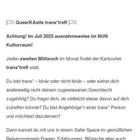
09
Juli
2025
🏳️‍⚧️
QueerKAstle trans*treff
🏳️‍⚧️
Achtung! Im Juli 2025 ausnahmsweise im NUN
Kulturraum!
Jeden
zweiten Mittwoch
im Monat findet der Karlsruher
trans*treff
statt.
Du bist trans* – binär oder nicht-binär – oder siehst dich
anderweitig nicht deinem zugewiesenen Geschlecht
zugehörig? Du fragst dich, ob vielleicht etwas davon auf dich
zutreffen könnte? Du bist Angehörige*r einer trans* Person
und möchtest dazulernen?
Dann kannst du mit uns in einem Safer Space im gemütlichen
Beisammensein Fragen, Erfahrungen, Wünsche aber auch