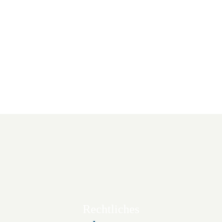
Queere Open Mic Night
29.August | 19:00
-
21:00
Rechtliches