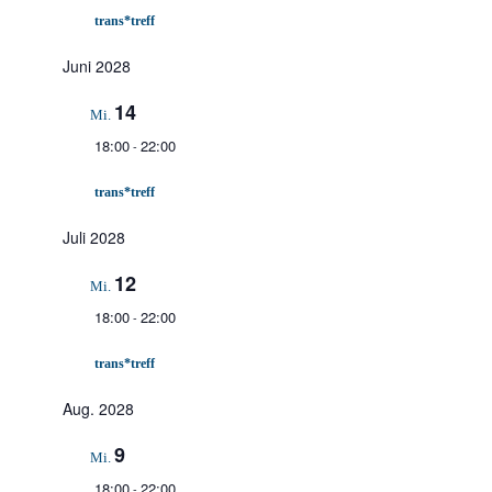
trans*treff
Juni 2028
14
Mi.
18:00
22:00
-
trans*treff
Juli 2028
12
Mi.
18:00
22:00
-
trans*treff
Aug. 2028
9
Mi.
18:00
22:00
-