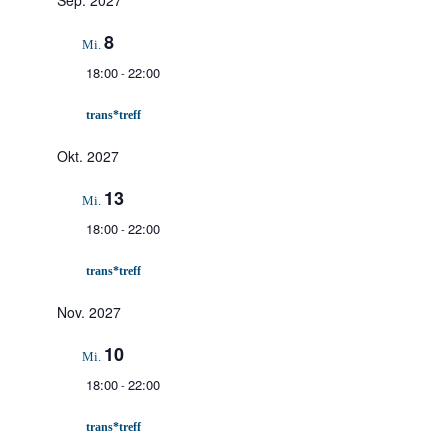
Sep. 2027
8
Mi.
18:00
22:00
-
trans*treff
Okt. 2027
13
Mi.
18:00
22:00
-
trans*treff
Nov. 2027
10
Mi.
18:00
22:00
-
trans*treff