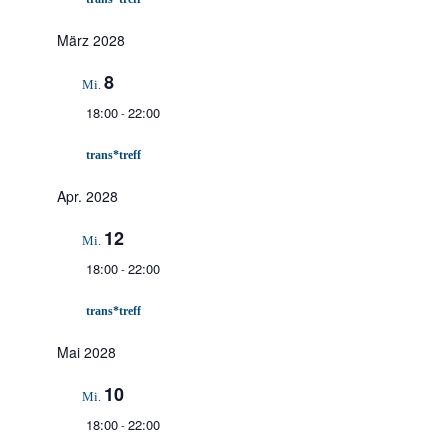
März 2028
8
Mi.
18:00
22:00
-
trans*treff
Apr. 2028
12
Mi.
18:00
22:00
-
trans*treff
Mai 2028
10
Mi.
18:00
22:00
-