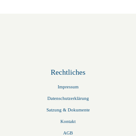
Rechtliches
Impressum
Datenschutzerklärung
Satzung & Dokumente
Kontakt
AGB