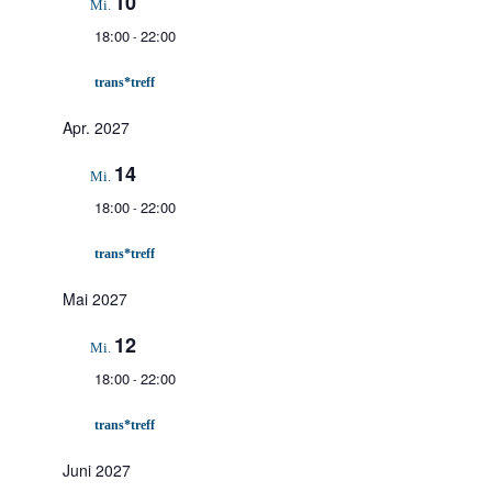
10
Mi.
t
18:00
22:00
-
e
trans*treff
n
Apr. 2027
,
14
Mi.
N
18:00
22:00
-
a
trans*treff
v
Mai 2027
i
12
Mi.
18:00
22:00
-
g
trans*treff
a
Juni 2027
t