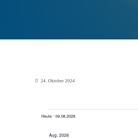
24. Oktober 2024
Veranstaltungen
 - 
Heute
09.08.2028
D
a
Aug. 2026