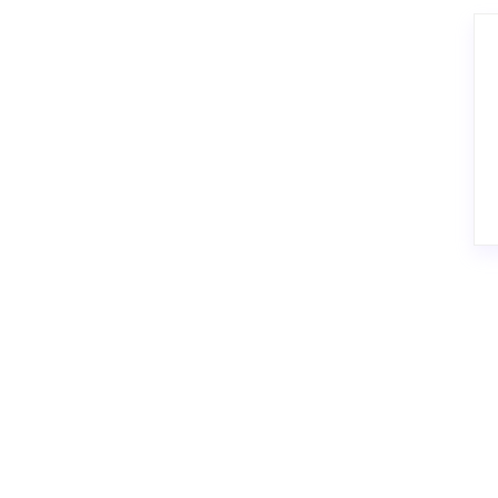
i
e
c
n
h
t
S
e
u
n
c
-
h
N
a
e
v
u
i
n
g
d
a
t
A