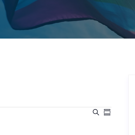
V
V
S
Z
u
u
e
c
e
s
h
a
r
e
m