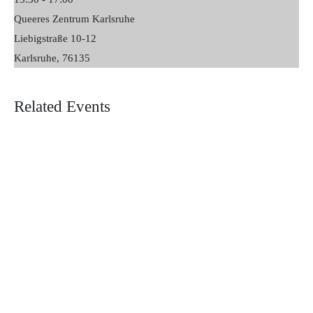
Queeres Zentrum Karlsruhe
Liebigstraße 10-12
Karlsruhe
,
76135
Related Events