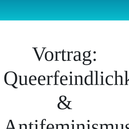
Vortrag:
Queerfeindlichk
&
Antifeminismu