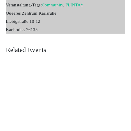
Veranstaltung-Tags:
Community
,
FLINTA*
Queeres Zentrum Karlsruhe
Liebigstraße 10-12
Karlsruhe
,
76135
Related Events