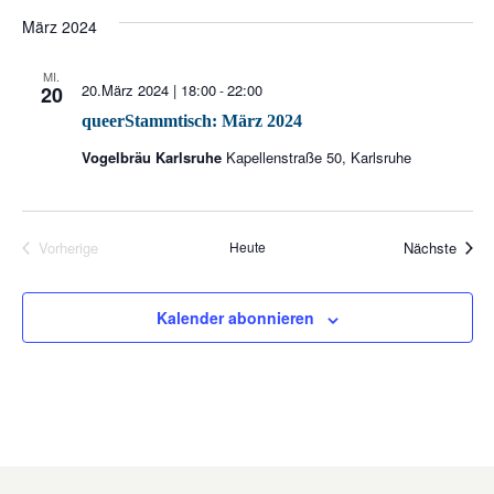
D
März 2024
a
t
MI.
20.März 2024 | 18:00
22:00
20
-
u
queerStammtisch: März 2024
m
w
Vogelbräu Karlsruhe
Kapellenstraße 50, Karlsruhe
ä
h
Veran
Vorherige
Heute
Nächste
l
Veranstaltungen
e
n
Kalender abonnieren
.