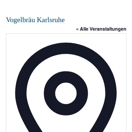
Vogelbräu Karlsruhe
« Alle Veranstaltungen
A
d
r
e
s
s
e