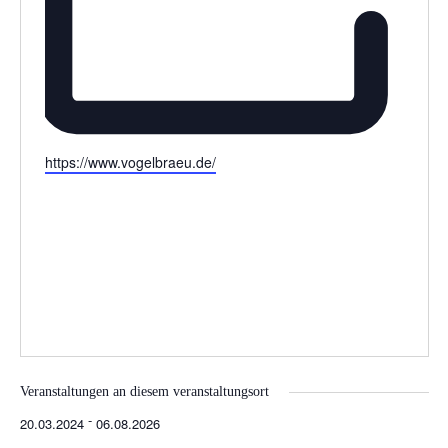
W
https://www.vogelbraeu.de/
e
b
s
e
i
t
e
Veranstaltungen an diesem veranstaltungsort
 - 
20.03.2024
06.08.2026