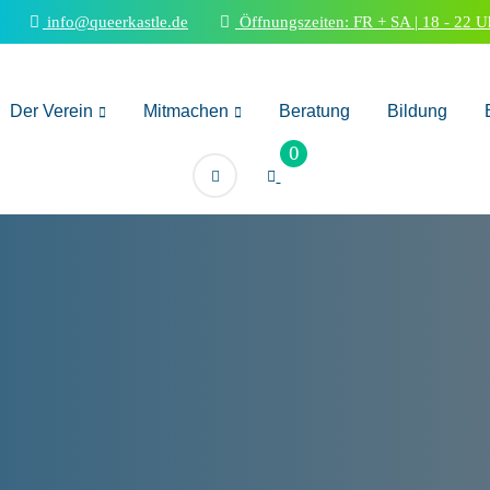
info@queerkastle.de
Öffnungszeiten: FR + SA | 18 - 22 U
Der Verein
Mitmachen
Beratung
Bildung
0
rKAstle Spiele