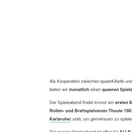
queerKAstle Spiel
01
August
2029
Als Kooperation zwischen queerKAstle u
bieten wir
monatlich
einen
queeren Spiel
Der Spieleabend findet immer am
ersten 
Rollen- und Brettspielverein Thoule 1987
Karlsruhe
) statt, um gemeinsam zu spiel
Der queere Spieleabend ist offen für
ALLE 