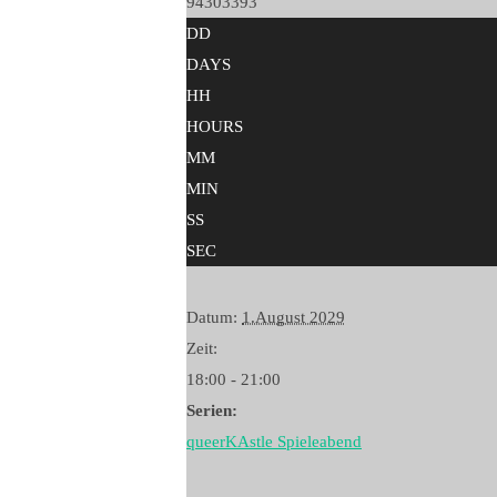
94303393
DD
DAYS
HH
HOURS
MM
MIN
SS
SEC
Datum:
1.August 2029
Zeit:
18:00 - 21:00
Serien:
queerKAstle Spieleabend