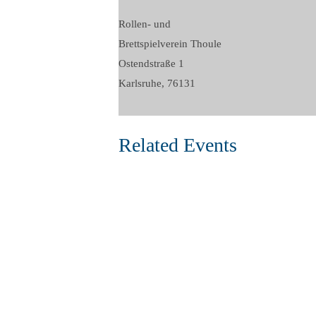
Rollen- und
Brettspielverein Thoule
Ostendstraße 1
Karlsruhe
,
76131
Related Events