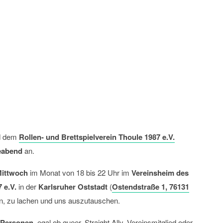
eabend
nd dem
Rollen- und Brettspielverein Thoule 1987 e.V.
eabend
an.
Mittwoch
im Monat von 18 bis 22 Uhr im
Vereinsheim des
 e.V.
in der
Karlsruher Oststadt
(
Ostendstraße 1, 76131
en, zu lachen und uns auszutauschen.
Personen
, egal ob queer, Straight Ally, Vereinsmitglied oder