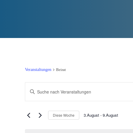
Veranstaltungen
Beirat
V
B
e
i
t
r
3.August
 - 
9.August
t
Diese Woche
D
a
e
a
S