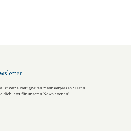
n
m
m
T
T
a
a
g
g
.
.
wsletter
illst keine Neuigkeiten mehr verpassen? Dann
e dich jetzt für unseren Newsletter an!