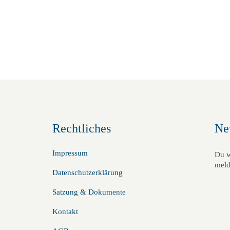
m
m
m
T
T
T
a
a
a
g
g
g
.
.
.
Rechtliches
Ne
Impressum
Du w
meld
Datenschutzerklärung
Satzung & Dokumente
Kontakt