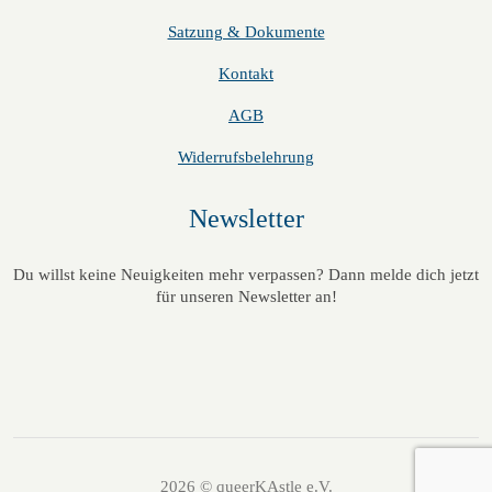
a
v
u
Satzung & Dokumente
l
i
Kontakt
n
t
g
AGB
d
a
u
Widerrufsbelehrung
t
A
n
i
Newsletter
n
g
o
s
e
n
Du willst keine Neuigkeiten mehr verpassen? Dann melde dich jetzt
für unseren Newsletter an!
i
n
c
h
t
2026 © queerKAstle e.V.