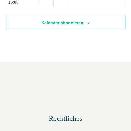
l
13:00
v
d
d
d
d
d
d
d
6
6
0
u
i
i
i
i
i
i
i
t
i
2
14:00
e
e
e
e
e
e
n
e
Kalender abonnieren
g
6
u
s
s
s
s
s
s
s
15:00
d
a
e
e
e
e
e
e
e
n
t
16:00
m
m
m
m
m
m
A
m
g
i
T
T
T
T
T
T
T
n
17:00
a
a
a
a
a
a
a
o
e
g
g
g
g
g
g
s
g
n
18:00
n
.
.
.
.
.
.
.
i
19:00
c
20:00
h
21:00
Rechtliches
t
22:00