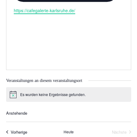
W
https://cafegalerie-karlsruhe.de/
e
b
s
e
i
t
e
Veranstaltungen an diesem veranstaltungsort
Es wurden keine Ergebnisse gefunden.
H
i
n
w
Anstehende
e
D
i
s
a
Veranstaltungen
Vorherige
Heute
Nächste
Veranstal