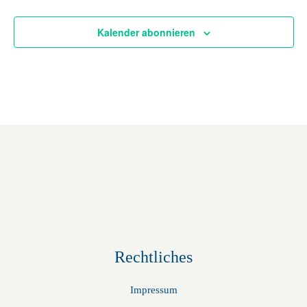
t
u
Kalender abonnieren
m
w
ä
h
l
e
n
.
Rechtliches
Impressum