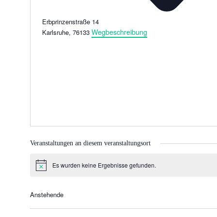
Erbprinzenstraße 14
Wegbeschreibung
Karlsruhe
,
76133
Veranstaltungen an diesem veranstaltungsort
Es wurden keine Ergebnisse gefunden.
H
i
n
w
Anstehende
e
D
i