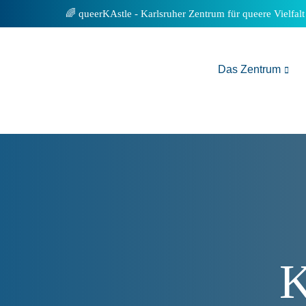
Inhalt
queerKAstle - Karlsruher Zentrum für queere Vielfalt
springen
Das Zentrum
K