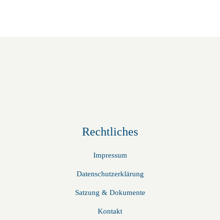
ä
h
l
e
n
.
Rechtliches
Impressum
Datenschutzerklärung
Satzung & Dokumente
Kontakt