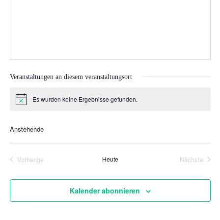
Veranstaltungen an diesem veranstaltungsort
Es wurden keine Ergebnisse gefunden.
H
i
n
w
Anstehende
e
D
i
s
a
Vorherige
Heute
Nächste
Veranstaltungen
Veranstal
t
u
Kalender abonnieren
m
w