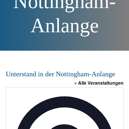
Nottingham-
Anlange
Unterstand in der Nottingham-Anlange
« Alle Veranstaltungen
A
d
r
e
s
s